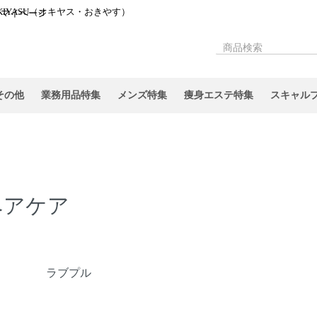
IYASU（オキヤス・おきやす）
マイページ
その他
業務用品特集
メンズ特集
痩身エステ特集
スキャル
ヘアケア
テゴリー一覧
ラブプル