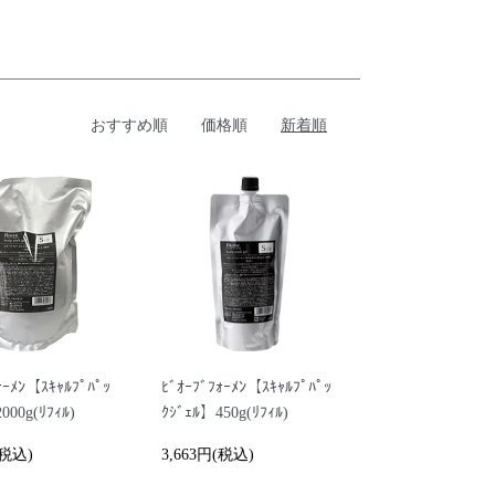
おすすめ順
価格順
新着順
ｫｰﾒﾝ【ｽｷｬﾙﾌﾟﾊﾟｯ
ﾋﾞｵｰﾌﾞﾌｫｰﾒﾝ【ｽｷｬﾙﾌﾟﾊﾟｯ
000g(ﾘﾌｨﾙ)
ｸｼﾞｪﾙ】450g(ﾘﾌｨﾙ)
(税込)
3,663円(税込)