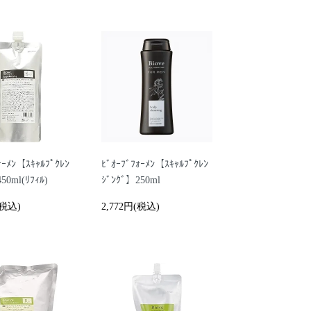
ｫｰﾒﾝ【ｽｷｬﾙﾌﾟｸﾚﾝ
ﾋﾞｵｰﾌﾞﾌｫｰﾒﾝ【ｽｷｬﾙﾌﾟｸﾚﾝ
50ml(ﾘﾌｨﾙ)
ｼﾞﾝｸﾞ】250ml
(税込)
2,772円(税込)