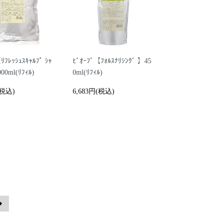
ﾘﾌﾚｯｼｭｽｷｬﾙﾌﾟ ｼｬ
ﾋﾞｵｰﾌﾞ【ﾌｫﾙｽﾅﾘｼﾝｸﾞ 】45
00ml(ﾘﾌｨﾙ)
0ml(ﾘﾌｨﾙ)
(税込)
6,683円(税込)